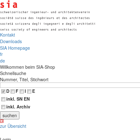
Kontakt
Downloads
SIA Homepage
fr
de
Willkommen beim SIA-Shop
Schnellsuche
Nummer, Titel, Stichwort
D
F
I
E
inkl. SN EN
inkl. Archiv
zur Übersicht
Login