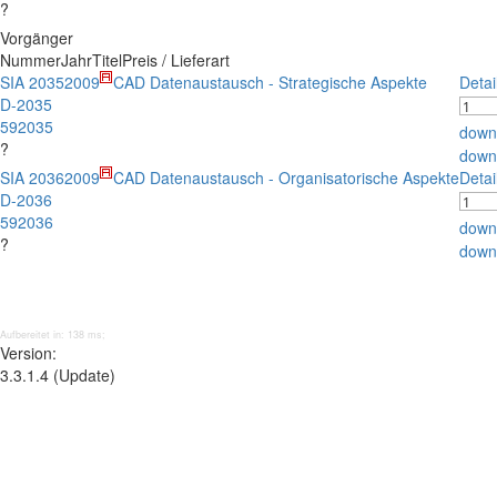
?
Vorgänger
Nummer
Jahr
Titel
Preis / Lieferart
SIA 2035
2009
CAD Datenaustausch - Strategische Aspekte
Detai
D-2035
592035
down
?
down
SIA 2036
2009
CAD Datenaustausch - Organisatorische Aspekte
Detai
D-2036
592036
down
?
down
Aufbereitet in: 138 ms;
Version:
3.3.1.4 (Update)