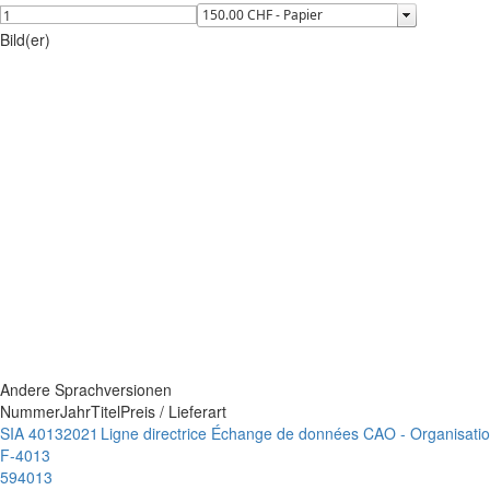
Bild(er)
Andere Sprachversionen
Nummer
Jahr
Titel
Preis / Lieferart
SIA 4013
2021
Ligne directrice Échange de données CAO - Organisation 
F-4013
594013