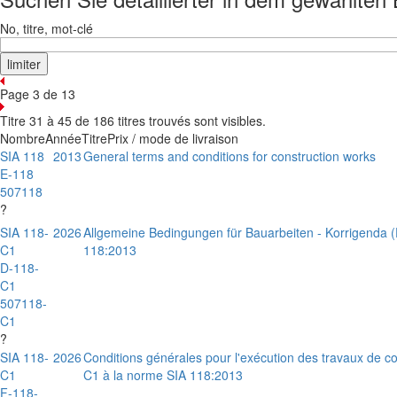
No, titre, mot-clé
Page 3 de 13
Titre 31 à 45 de 186 titres trouvés sont visibles.
Nombre
Année
Titre
Prix / mode de livraison
SIA 118
2013
General terms and conditions for construction works
E-118
507118
?
SIA 118-
2026
Allgemeine Bedingungen für Bauarbeiten - Korrigenda 
C1
118:2013
D-118-
C1
507118-
C1
?
SIA 118-
2026
Conditions générales pour l'exécution des travaux de con
C1
C1 à la norme SIA 118:2013
F-118-