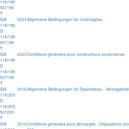
118/190
507190
?
SIA
2023
Allgemeine Bedingungen für Untertagbau
118/198
D-
118/198
507198
?
SIA
2023
Conditions générales pour constructions souterraines
118/198
D-
118/198
507198
?
SIA
2016
Allgemeine Bedingungen für Deponiebau - Vertragsbed
118/203
D-
118/203
507203
?
SIA
2016
Conditions générales pour décharges - Dispositions cont