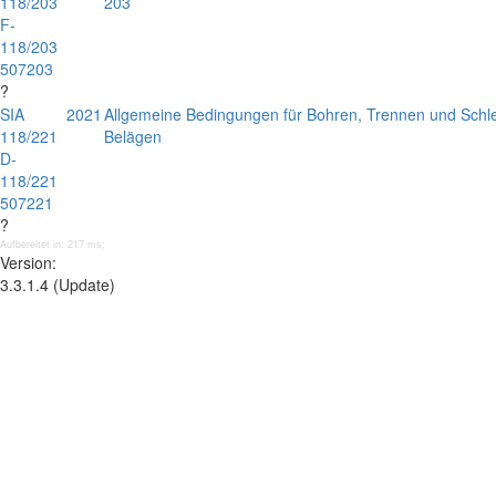
118/203
203
F-
118/203
507203
?
SIA
2021
Allgemeine Bedingungen für Bohren, Trennen und Schl
118/221
Belägen
D-
118/221
507221
?
Aufbereitet in: 217 ms;
Version:
3.3.1.4 (Update)