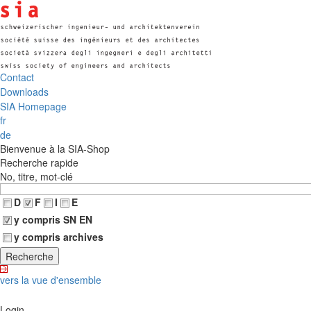
Contact
Downloads
SIA Homepage
fr
de
Bienvenue à la SIA-Shop
Recherche rapide
No, titre, mot-clé
D
F
I
E
y compris SN EN
y compris archives
vers la vue d'ensemble
Login