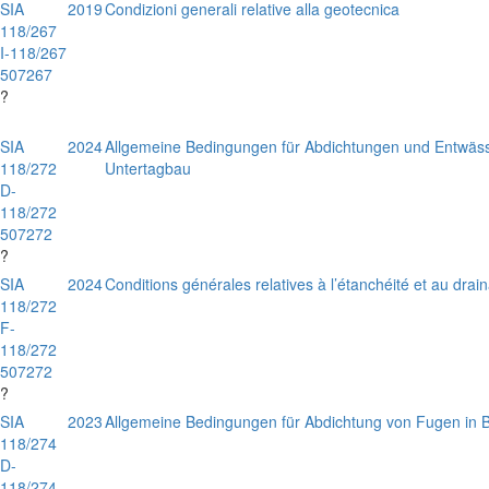
SIA
2019
Condizioni generali relative alla geotecnica
118/267
I-118/267
507267
?
SIA
2024
Allgemeine Bedingungen für Abdichtungen und Entwäss
118/272
Untertagbau
D-
118/272
507272
?
SIA
2024
Conditions générales relatives à l’étanchéité et au drai
118/272
F-
118/272
507272
?
SIA
2023
Allgemeine Bedingungen für Abdichtung von Fugen in 
118/274
D-
118/274