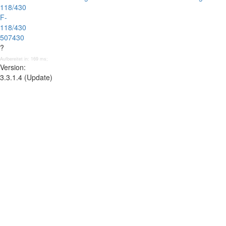
118/430
F-
118/430
507430
?
Aufbereitet in: 169 ms;
Version:
3.3.1.4 (Update)