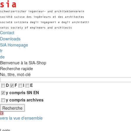
Contact
Downloads
SIA Homepage
fr
de
Bienvenue à la SIA-Shop
Recherche rapide
No, titre, mot-clé
D
F
I
E
y compris SN EN
y compris archives
vers la vue d'ensemble
Login