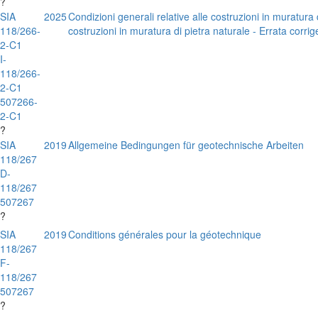
?
SIA
2025
Condizioni generali relative alle costruzioni in muratura d
118/266-
costruzioni in muratura di pietra naturale - Errata cor
2-C1
I-
118/266-
2-C1
507266-
2-C1
?
SIA
2019
Allgemeine Bedingungen für geotechnische Arbeiten
118/267
D-
118/267
507267
?
SIA
2019
Conditions générales pour la géotechnique
118/267
F-
118/267
507267
?