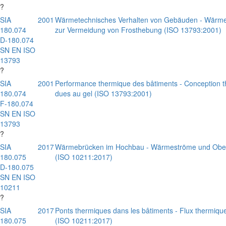
?
SIA
2001
Wärmetechnisches Verhalten von Gebäuden - Wär
180.074
zur Vermeidung von Frosthebung (ISO 13793:2001)
D-180.074
SN EN ISO
13793
?
SIA
2001
Performance thermique des bâtiments - Conception t
180.074
dues au gel (ISO 13793:2001)
F-180.074
SN EN ISO
13793
?
SIA
2017
Wärmebrücken im Hochbau - Wärmeströme und Oberfl
180.075
(ISO 10211:2017)
D-180.075
SN EN ISO
10211
?
SIA
2017
Ponts thermiques dans les bâtiments - Flux thermiques
180.075
(ISO 10211:2017)