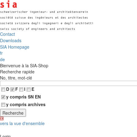
Contact
Downloads
SIA Homepage
fr
de
Bienvenue à la SIA-Shop
Recherche rapide
No, titre, mot-clé
D
F
I
E
y compris SN EN
y compris archives
vers la vue d'ensemble
Login