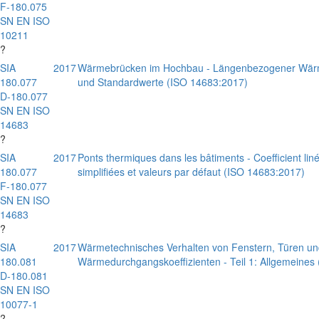
F-180.075
SN EN ISO
10211
?
SIA
2017
Wärmebrücken im Hochbau - Längenbezogener Wärmed
180.077
und Standardwerte (ISO 14683:2017)
D-180.077
SN EN ISO
14683
?
SIA
2017
Ponts thermiques dans les bâtiments - Coefficient li
180.077
simplifiées et valeurs par défaut (ISO 14683:2017)
F-180.077
SN EN ISO
14683
?
SIA
2017
Wärmetechnisches Verhalten von Fenstern, Türen u
180.081
Wärmedurchgangskoeffizienten - Teil 1: Allgemeines
D-180.081
SN EN ISO
10077-1
?