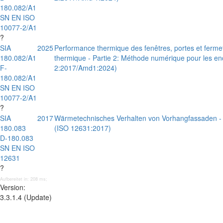
180.082/A1
SN EN ISO
10077-2/A1
?
SIA
2025
Performance thermique des fenêtres, portes et fermetu
180.082/A1
thermique - Partie 2: Méthode numérique pour les 
F-
2:2017/Amd1:2024)
180.082/A1
SN EN ISO
10077-2/A1
?
SIA
2017
Wärmetechnisches Verhalten von Vorhangfassaden -
180.083
(ISO 12631:2017)
D-180.083
SN EN ISO
12631
?
Aufbereitet in: 208 ms;
Version:
3.3.1.4 (Update)