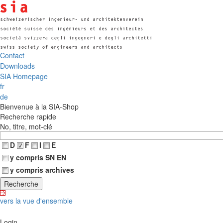
Contact
Downloads
SIA Homepage
fr
de
Bienvenue à la SIA-Shop
Recherche rapide
No, titre, mot-clé
D
F
I
E
y compris SN EN
y compris archives
vers la vue d'ensemble
Login