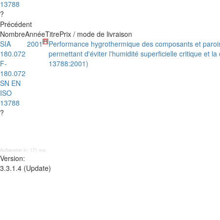
13788
?
Précédent
Nombre
Année
Titre
Prix / mode de livraison
SIA
2001
Performance hygrothermique des composants et parois d
180.072
permettant d'éviter l'humidité superficielle critique et
F-
13788:2001)
180.072
SN EN
ISO
13788
?
Aufbereitet in: 171 ms;
Version:
3.3.1.4 (Update)