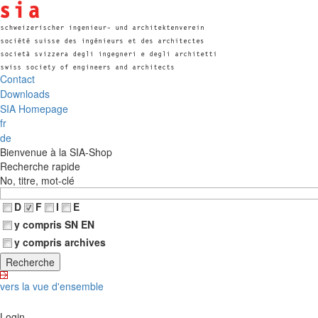
Contact
Downloads
SIA Homepage
fr
de
Bienvenue à la SIA-Shop
Recherche rapide
No, titre, mot-clé
D
F
I
E
y compris SN EN
y compris archives
vers la vue d'ensemble
Login