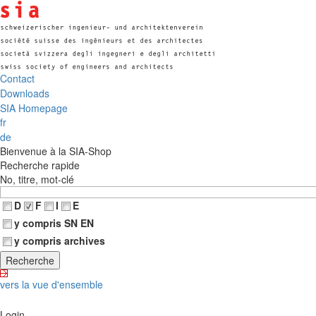
Contact
Downloads
SIA Homepage
fr
de
Bienvenue à la SIA-Shop
Recherche rapide
No, titre, mot-clé
D
F
I
E
y compris SN EN
y compris archives
vers la vue d'ensemble
Login