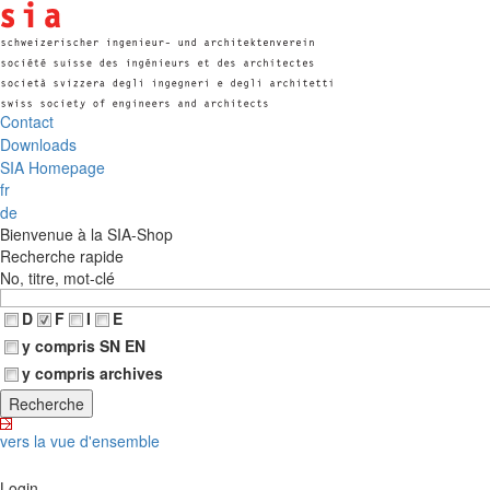
Contact
Downloads
SIA Homepage
fr
de
Bienvenue à la SIA-Shop
Recherche rapide
No, titre, mot-clé
D
F
I
E
y compris SN EN
y compris archives
vers la vue d'ensemble
Login