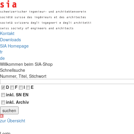
Kontakt
Downloads
SIA Homepage
fr
de
Willkommen beim SIA-Shop
Schnellsuche
Nummer, Titel, Stichwort
D
F
I
E
inkl. SN EN
inkl. Archiv
zur Übersicht
Login