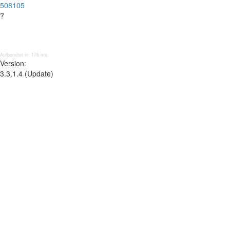
508105
?
Aufbereitet in: 176 ms;
Version:
3.3.1.4 (Update)