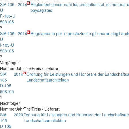
SIA 105-
2014
Règlement concernant les prestations et les honoraire
U
paysagistes
F-105-U
508105
?
SIA 105-
2014
Regolamento per le prestazioni e gli onorari degli arch
U
I-105-U
508105
?
Vorgänger
Nummer
Jahr
Titel
Preis / Lieferart
SIA
2014
Ordnung für Leistungen und Honorare der Landschaftsa
105
Landschaftsarchitekten
D-105
508105
?
Nachfolger
Nummer
Jahr
Titel
Preis / Lieferart
SIA
2020
Ordnung für Leistungen und Honorare der Landschaftsarc
105
Landschaftsarchitekten
D-105