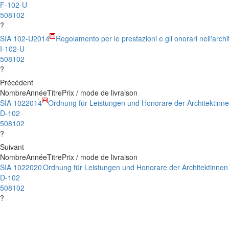
F-102-U
508102
?
SIA 102-U
2014
Regolamento per le prestazioni e gli onorari nell'archi
I-102-U
508102
?
Précédent
Nombre
Année
Titre
Prix / mode de livraison
SIA 102
2014
Ordnung für Leistungen und Honorare der Architektinne
D-102
508102
?
Suivant
Nombre
Année
Titre
Prix / mode de livraison
SIA 102
2020
Ordnung für Leistungen und Honorare der Architektinnen
D-102
508102
?