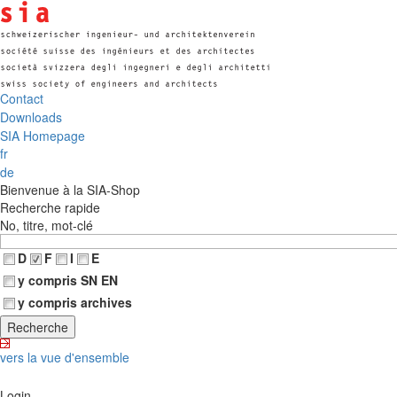
Contact
Downloads
SIA Homepage
fr
de
Bienvenue à la SIA-Shop
Recherche rapide
No, titre, mot-clé
D
F
I
E
y compris SN EN
y compris archives
vers la vue d'ensemble
Login