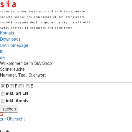
Kontakt
Downloads
SIA Homepage
fr
de
Willkommen beim SIA-Shop
Schnellsuche
Nummer, Titel, Stichwort
D
F
I
E
inkl. SN EN
inkl. Archiv
zur Übersicht
Login