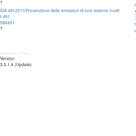
?
SIA 491
2013
Prevenzione delle emissioni di luce esterne inutili
I-491
586491
?
Aufbereitet in: 2’779 ms;
Version:
3.3.1.4 (Update)