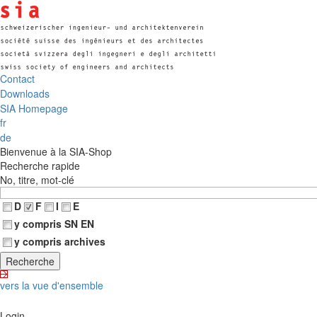
Contact
Downloads
SIA Homepage
fr
de
Bienvenue à la SIA-Shop
Recherche rapide
No, titre, mot-clé
D
F
I
E
y compris SN EN
y compris archives
vers la vue d'ensemble
Login