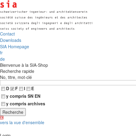
Contact
Downloads
SIA Homepage
fr
de
Bienvenue à la SIA-Shop
Recherche rapide
No, titre, mot-clé
D
F
I
E
y compris SN EN
y compris archives
vers la vue d'ensemble
Login