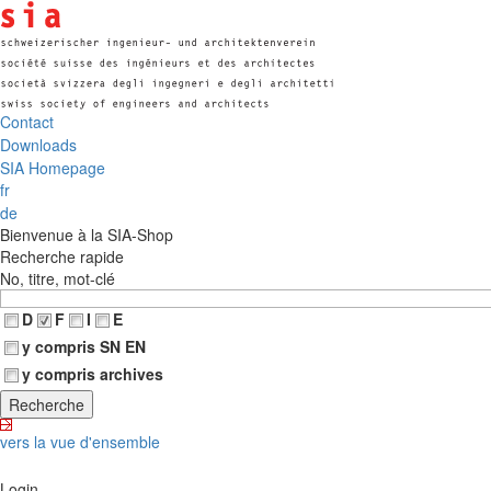
Contact
Downloads
SIA Homepage
fr
de
Bienvenue à la SIA-Shop
Recherche rapide
No, titre, mot-clé
D
F
I
E
y compris SN EN
y compris archives
vers la vue d'ensemble
Login