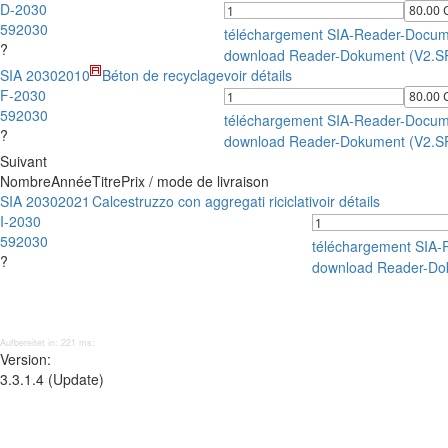
D-2030
592030
téléchargement SIA-Reader-Docum
?
download Reader-Dokument (V2.S
SIA 2030
2010
Béton de recyclage
voir détails
F-2030
592030
téléchargement SIA-Reader-Docum
?
download Reader-Dokument (V2.S
Suivant
Nombre
Année
Titre
Prix / mode de livraison
SIA 2030
2021
Calcestruzzo con aggregati riciclati
voir détails
I-2030
592030
téléchargement SIA
?
download Reader-Do
Aufbereitet in: 221 ms;
Version:
3.3.1.4 (Update)