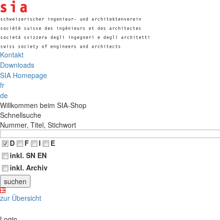
Kontakt
Downloads
SIA Homepage
fr
de
Willkommen beim SIA-Shop
Schnellsuche
Nummer, Titel, Stichwort
D
F
I
E
inkl. SN EN
inkl. Archiv
zur Übersicht
Login