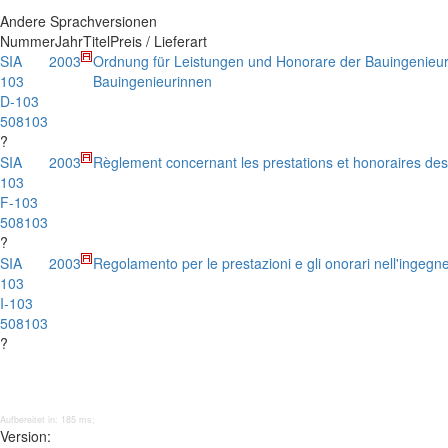
Andere Sprachversionen
Nummer
Jahr
Titel
Preis / Lieferart
SIA
2003
Ordnung für Leistungen und Honorare der Bauingenieu
103
Bauingenieurinnen
D-103
508103
?
SIA
2003
Règlement concernant les prestations et honoraires des 
103
F-103
508103
?
SIA
2003
Regolamento per le prestazioni e gli onorari nell'ingegner
103
I-103
508103
?
Aufbereitet in: 185 ms;
Version: