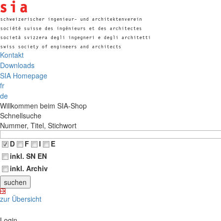
Kontakt
Downloads
SIA Homepage
fr
de
Willkommen beim SIA-Shop
Schnellsuche
Nummer, Titel, Stichwort
D
F
I
E
inkl. SN EN
inkl. Archiv
zur Übersicht
Login