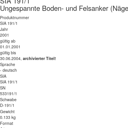
SIA 191/1
Ungespannte Boden- und Felsanker (Nägel
Produktnummer
SIA 191/1
Jahr
2001
gültig ab
01.01.2001
gültig bis
30.06.2004,
archivierter Titel!
Sprache
- deutsch
SIA
SIA 191/1
SN
533191/1
Schwabe
D-191/1
Gewicht
0.133 kg
Format