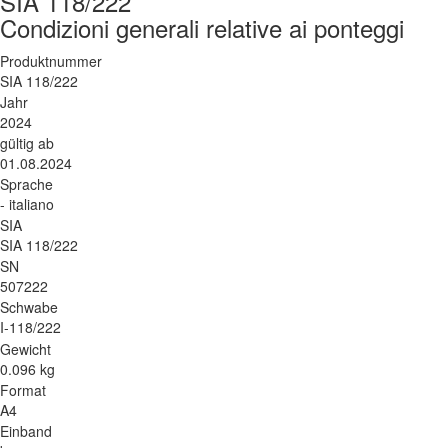
SIA 118/222
Condizioni generali relative ai ponteggi
Produktnummer
SIA 118/222
Jahr
2024
gültig ab
01.08.2024
Sprache
- italiano
SIA
SIA 118/222
SN
507222
Schwabe
I-118/222
Gewicht
0.096 kg
Format
A4
Einband