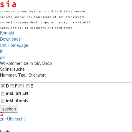
Kontakt
Downloads
SIA Homepage
fr
de
Willkommen beim SIA-Shop
Schnellsuche
Nummer, Titel, Stichwort
D
F
I
E
inkl. SN EN
inkl. Archiv
zur Übersicht
Login