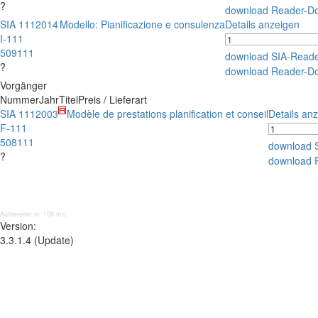
?
download Reader-D
SIA 111
2014
Modello: Pianificazione e consulenza
Details anzeigen
I-111
509111
download SIA-Read
?
download Reader-D
Vorgänger
Nummer
Jahr
Titel
Preis / Lieferart
SIA 111
2003
Modèle de prestations planification et conseil
Details an
F-111
508111
download 
?
download 
Aufbereitet in: 108 ms;
Version:
3.3.1.4 (Update)