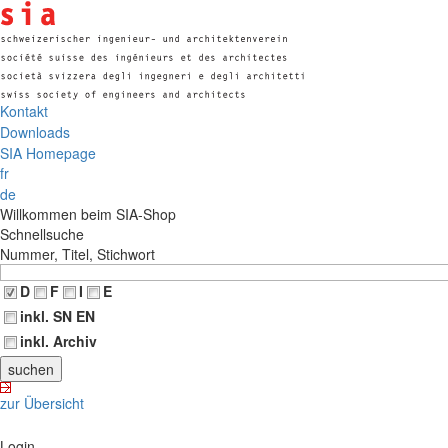
Kontakt
Downloads
SIA Homepage
fr
de
Willkommen beim SIA-Shop
Schnellsuche
Nummer, Titel, Stichwort
D
F
I
E
inkl. SN EN
inkl. Archiv
zur Übersicht
Login