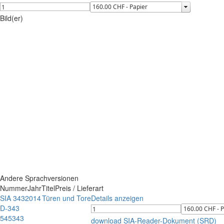
Bild(er)
Andere Sprachversionen
Nummer
Jahr
Titel
Preis / Lieferart
SIA 343
2014
Türen und Tore
Details anzeigen
D-343
545343
download SIA-Reader-Dokument (SRD)