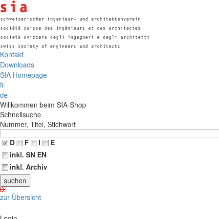
Kontakt
Downloads
SIA Homepage
fr
de
Willkommen beim SIA-Shop
Schnellsuche
Nummer, Titel, Stichwort
D
F
I
E
inkl. SN EN
inkl. Archiv
zur Übersicht
Login