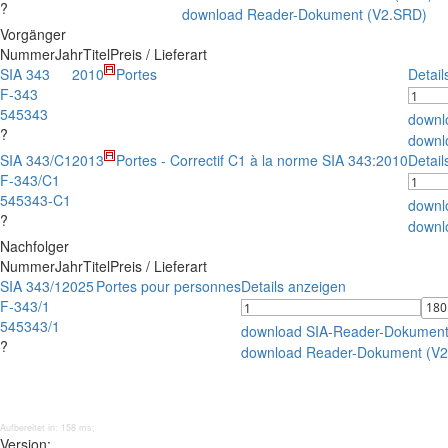
?
download Reader-Dokument (V2.SRD)
Vorgänger
Nummer
Jahr
Titel
Preis / Lieferart
SIA 343
2010
Portes
Detail
F-343
545343
downl
?
downl
SIA 343/C1
2013
Portes - Correctif C1 à la norme SIA 343:2010
Detail
F-343/C1
545343-C1
downl
?
downl
Nachfolger
Nummer
Jahr
Titel
Preis / Lieferart
SIA 343/1
2025
Portes pour personnes
Details anzeigen
F-343/1
545343/1
download SIA-Reader-Dokument
?
download Reader-Dokument (V
Aufbereitet in: 158 ms;
Version: