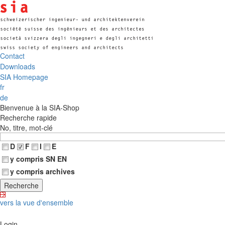
Contact
Downloads
SIA Homepage
fr
de
Bienvenue à la SIA-Shop
Recherche rapide
No, titre, mot-clé
D
F
I
E
y compris SN EN
y compris archives
vers la vue d'ensemble
Login