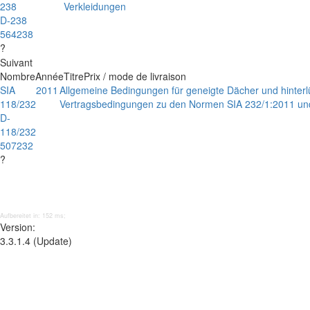
238
Verkleidungen
D-238
564238
?
Suivant
Nombre
Année
Titre
Prix / mode de livraison
SIA
2011
Allgemeine Bedingungen für geneigte Dächer und hinter
118/232
Vertragsbedingungen zu den Normen SIA 232/1:2011 un
D-
118/232
507232
?
Aufbereitet in: 152 ms;
Version:
3.3.1.4 (Update)