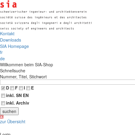
Kontakt
Downloads
SIA Homepage
fr
de
Willkommen beim SIA-Shop
Schnellsuche
Nummer, Titel, Stichwort
D
F
I
E
inkl. SN EN
inkl. Archiv
zur Übersicht
Login