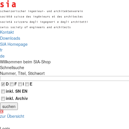
Kontakt
Downloads
SIA Homepage
fr
de
Willkommen beim SIA-Shop
Schnellsuche
Nummer, Titel, Stichwort
D
F
I
E
inkl. SN EN
inkl. Archiv
zur Übersicht
Login