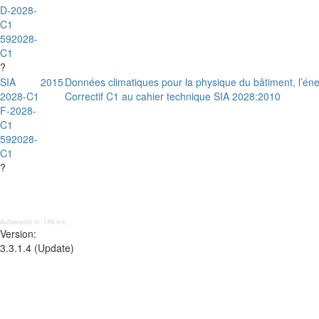
D-2028-
C1
592028-
C1
?
SIA
2015
Données climatiques pour la physique du bâtiment, l’énerg
2028-C1
Correctif C1 au cahier technique SIA 2028:2010
F-2028-
C1
592028-
C1
?
Aufbereitet in: 149 ms;
Version:
3.3.1.4 (Update)