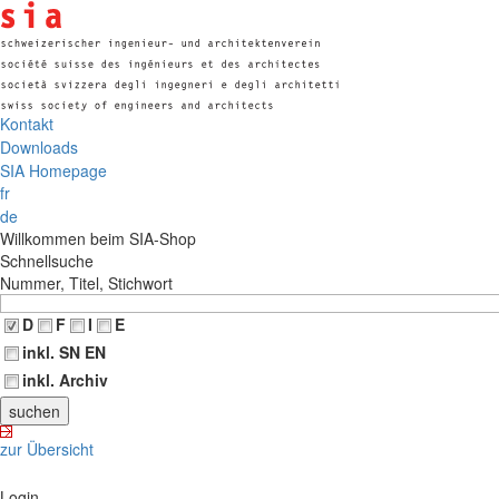
Kontakt
Downloads
SIA Homepage
fr
de
Willkommen beim SIA-Shop
Schnellsuche
Nummer, Titel, Stichwort
D
F
I
E
inkl. SN EN
inkl. Archiv
zur Übersicht
Login