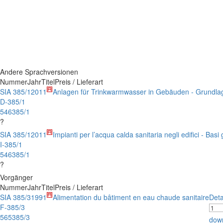
Andere Sprachversionen
Nummer
Jahr
Titel
Preis / Lieferart
SIA 385/1
2011
Anlagen für Trinkwarmwasser in Gebäuden - Grundl
D-385/1
546385/1
?
SIA 385/1
2011
Impianti per l’acqua calda sanitaria negli edifici - Basi 
I-385/1
546385/1
?
Vorgänger
Nummer
Jahr
Titel
Preis / Lieferart
SIA 385/3
1991
Alimentation du bâtiment en eau chaude sanitaire
Deta
F-385/3
565385/3
dow