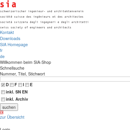
Kontakt
Downloads
SIA Homepage
fr
de
Willkommen beim SIA-Shop
Schnellsuche
Nummer, Titel, Stichwort
D
F
I
E
inkl. SN EN
inkl. Archiv
zur Übersicht
Login