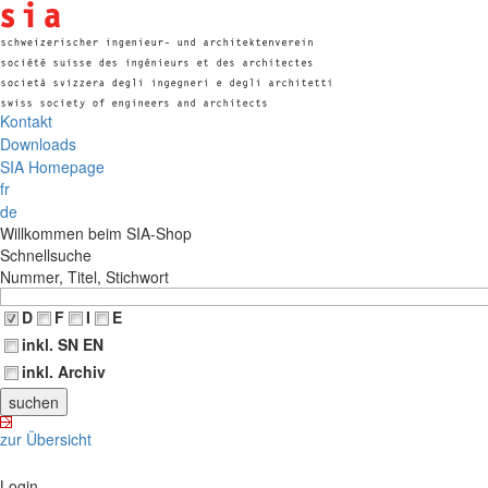
Kontakt
Downloads
SIA Homepage
fr
de
Willkommen beim SIA-Shop
Schnellsuche
Nummer, Titel, Stichwort
D
F
I
E
inkl. SN EN
inkl. Archiv
zur Übersicht
Login