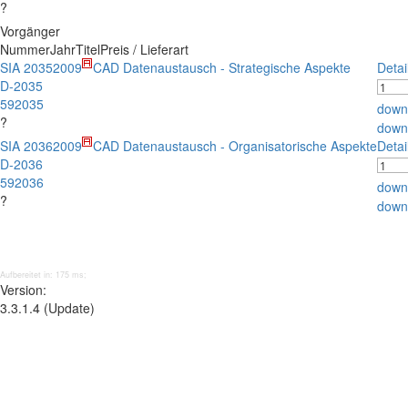
?
Vorgänger
Nummer
Jahr
Titel
Preis / Lieferart
SIA 2035
2009
CAD Datenaustausch - Strategische Aspekte
Detai
D-2035
592035
down
?
down
SIA 2036
2009
CAD Datenaustausch - Organisatorische Aspekte
Detai
D-2036
592036
down
?
down
Aufbereitet in: 175 ms;
Version:
3.3.1.4 (Update)