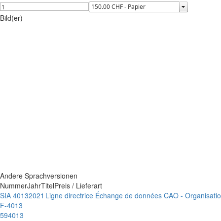
Bild(er)
Andere Sprachversionen
Nummer
Jahr
Titel
Preis / Lieferart
SIA 4013
2021
Ligne directrice Échange de données CAO - Organisation 
F-4013
594013