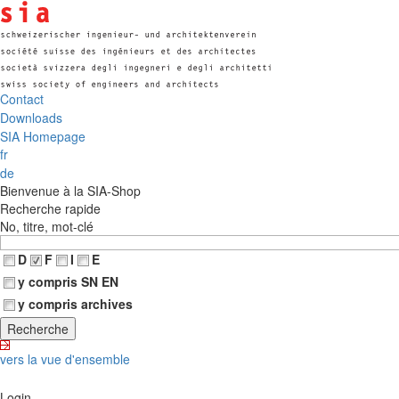
Contact
Downloads
SIA Homepage
fr
de
Bienvenue à la SIA-Shop
Recherche rapide
No, titre, mot-clé
D
F
I
E
y compris SN EN
y compris archives
vers la vue d'ensemble
Login