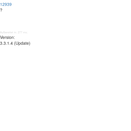
12939
?
Aufbereitet in: 277 ms;
Version:
3.3.1.4 (Update)