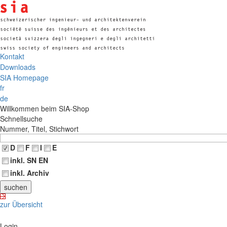
Kontakt
Downloads
SIA Homepage
fr
de
Willkommen beim SIA-Shop
Schnellsuche
Nummer, Titel, Stichwort
D
F
I
E
inkl. SN EN
inkl. Archiv
zur Übersicht
Login