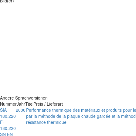
Bild(er)
Andere Sprachversionen
Nummer
Jahr
Titel
Preis / Lieferart
SIA
2000
Performance thermique des matériaux et produits pour le
180.220
par la méthode de la plaque chaude gardée et la méthod
F-
résistance thermique
180.220
SN EN