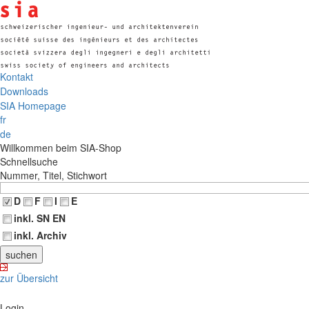
Kontakt
Downloads
SIA Homepage
fr
de
Willkommen beim SIA-Shop
Schnellsuche
Nummer, Titel, Stichwort
D
F
I
E
inkl. SN EN
inkl. Archiv
zur Übersicht
Login