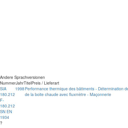
Andere Sprachversionen
Nummer
Jahr
Titel
Preis / Lieferart
SIA
1998
Performance thermique des bâtiments - Détermination de
180.212
de la boite chaude avec fluxmètre - Maçonnerie
F-
180.212
SN EN
1934
?