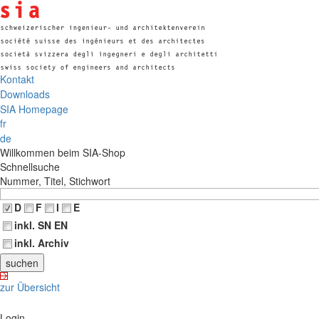
Kontakt
Downloads
SIA Homepage
fr
de
Willkommen beim SIA-Shop
Schnellsuche
Nummer, Titel, Stichwort
D
F
I
E
inkl. SN EN
inkl. Archiv
zur Übersicht
Login