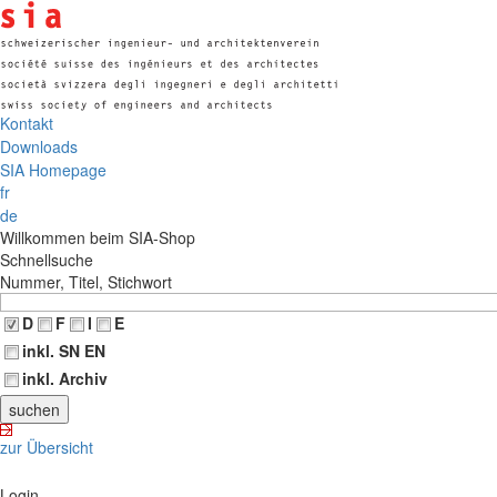
Kontakt
Downloads
SIA Homepage
fr
de
Willkommen beim SIA-Shop
Schnellsuche
Nummer, Titel, Stichwort
D
F
I
E
inkl. SN EN
inkl. Archiv
zur Übersicht
Login