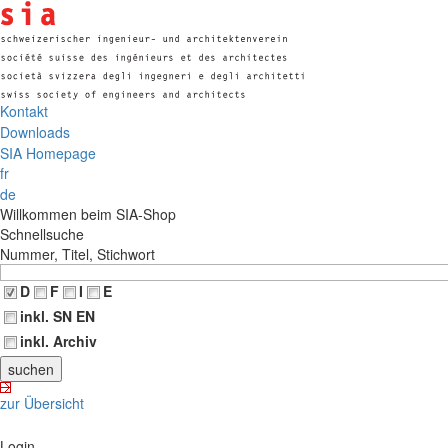
Kontakt
Downloads
SIA Homepage
fr
de
Willkommen beim SIA-Shop
Schnellsuche
Nummer, Titel, Stichwort
D
F
I
E
inkl. SN EN
inkl. Archiv
zur Übersicht
Login