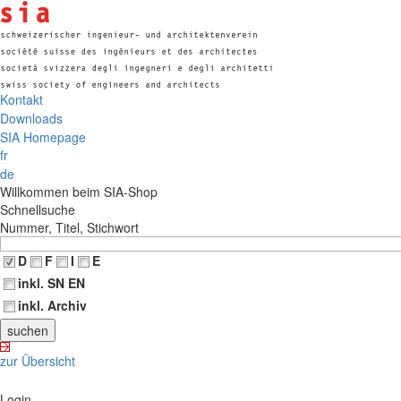
Kontakt
Downloads
SIA Homepage
fr
de
Willkommen beim SIA-Shop
Schnellsuche
Nummer, Titel, Stichwort
D
F
I
E
inkl. SN EN
inkl. Archiv
zur Übersicht
Login