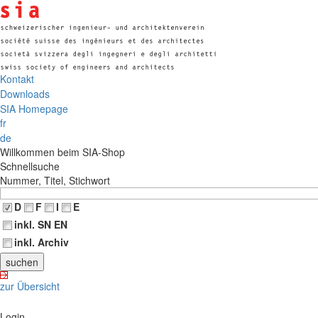
Kontakt
Downloads
SIA Homepage
fr
de
Willkommen beim SIA-Shop
Schnellsuche
Nummer, Titel, Stichwort
D
F
I
E
inkl. SN EN
inkl. Archiv
zur Übersicht
Login