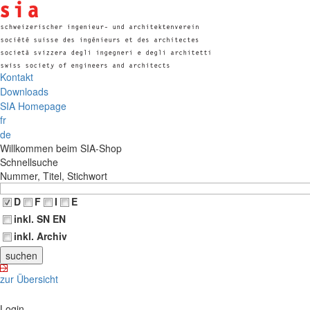
Kontakt
Downloads
SIA Homepage
fr
de
Willkommen beim SIA-Shop
Schnellsuche
Nummer, Titel, Stichwort
D
F
I
E
inkl. SN EN
inkl. Archiv
zur Übersicht
Login