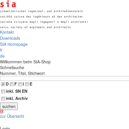
Kontakt
Downloads
SIA Homepage
fr
de
Willkommen beim SIA-Shop
Schnellsuche
Nummer, Titel, Stichwort
D
F
I
E
inkl. SN EN
inkl. Archiv
zur Übersicht
Login