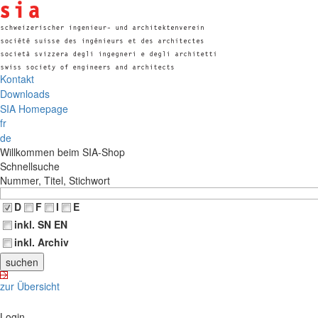
Kontakt
Downloads
SIA Homepage
fr
de
Willkommen beim SIA-Shop
Schnellsuche
Nummer, Titel, Stichwort
D
F
I
E
inkl. SN EN
inkl. Archiv
zur Übersicht
Login