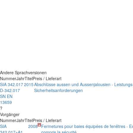
Andere Sprachversionen
Nummer
Jahr
Titel
Preis / Lieferart
SIA 342.017
2015
Abschlüsse aussen und Aussenjalousien - Leistungs
D-342.017
Sicherheitsanforderungen
SN EN
13659
?
Vorgänger
Nummer
Jahr
Titel
Preis / Lieferart
SIA
2008
Fermetures pour baies équipées de fenêtres - 
342.017+A1
compris la sécurité