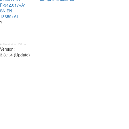
F-342.017+A1
SN EN
13659+A1
?
Aufbereitet in: 158 ms;
Version:
3.3.1.4 (Update)