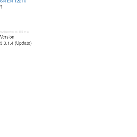
SN EN 12210
?
Aufbereitet in: 153 ms;
Version:
3.3.1.4 (Update)