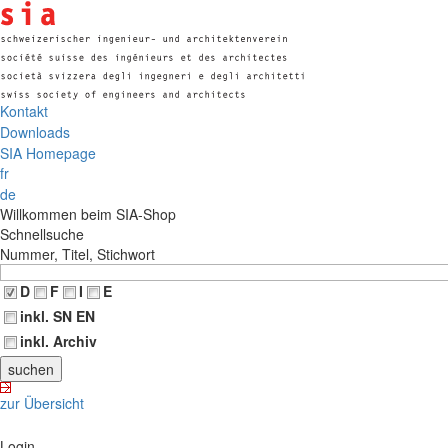
Kontakt
Downloads
SIA Homepage
fr
de
Willkommen beim SIA-Shop
Schnellsuche
Nummer, Titel, Stichwort
D
F
I
E
inkl. SN EN
inkl. Archiv
zur Übersicht
Login