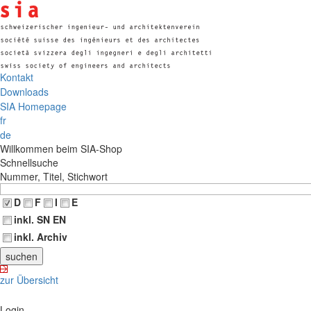
Kontakt
Downloads
SIA Homepage
fr
de
Willkommen beim SIA-Shop
Schnellsuche
Nummer, Titel, Stichwort
D
F
I
E
inkl. SN EN
inkl. Archiv
zur Übersicht
Login