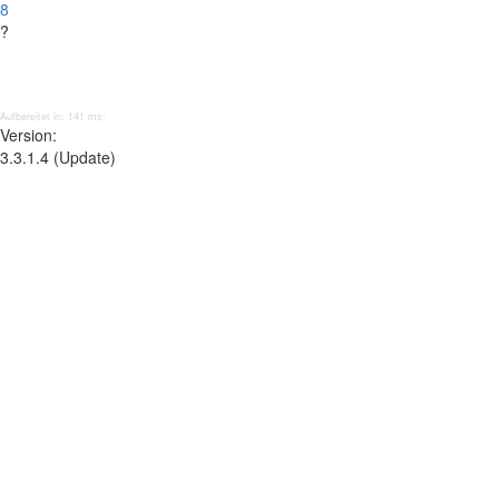
8
?
Aufbereitet in: 141 ms;
Version:
3.3.1.4 (Update)