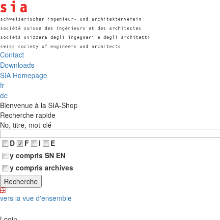
Contact
Downloads
SIA Homepage
fr
de
Bienvenue à la SIA-Shop
Recherche rapide
No, titre, mot-clé
D
F
I
E
y compris SN EN
y compris archives
vers la vue d'ensemble
Login