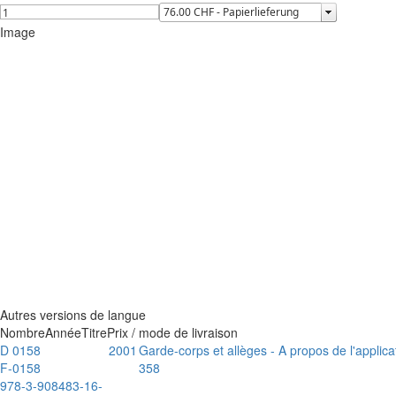
Image
Autres versions de langue
Nombre
Année
Titre
Prix / mode de livraison
D 0158
2001
Garde-corps et allèges - A propos de l'applic
F-0158
358
978-3-908483-16-