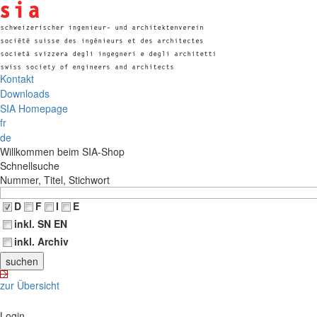
Kontakt
Downloads
SIA Homepage
fr
de
Willkommen beim SIA-Shop
Schnellsuche
Nummer, Titel, Stichwort
D
F
I
E
inkl. SN EN
inkl. Archiv
zur Übersicht
Login