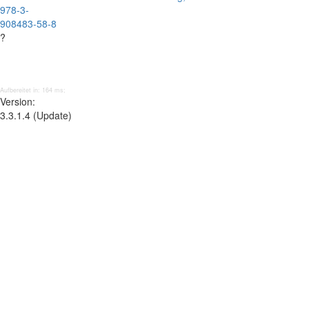
978-3-
908483-58-8
?
Aufbereitet in: 164 ms;
Version:
3.3.1.4 (Update)