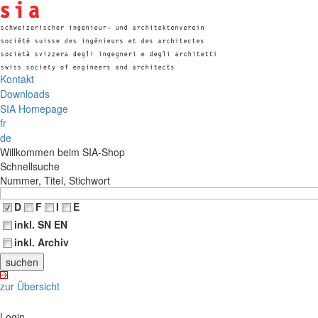
Kontakt
Downloads
SIA Homepage
fr
de
Willkommen beim SIA-Shop
Schnellsuche
Nummer, Titel, Stichwort
D
F
I
E
inkl. SN EN
inkl. Archiv
zur Übersicht
Login