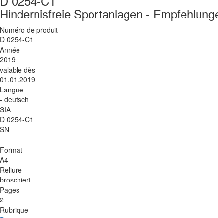
D 0254-C1
Hindernisfreie Sportanlagen - Empfehlun
Numéro de produit
D 0254-C1
Année
2019
valable dès
01.01.2019
Langue
- deutsch
SIA
D 0254-C1
SN
Format
A4
Reliure
broschiert
Pages
2
Rubrique