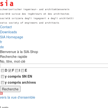
Contact
Downloads
SIA Homepage
fr
de
Bienvenue à la SIA-Shop
Recherche rapide
No, titre, mot-clé
D
F
I
E
y compris SN EN
y compris archives
vers la vue d'ensemble
Login