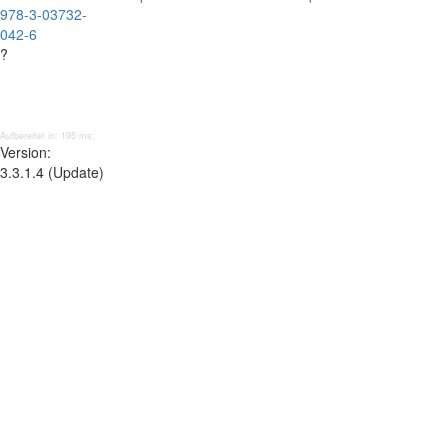
978-3-03732-
042-6
?
Aufbereitet in: 195 ms;
Version:
3.3.1.4 (Update)