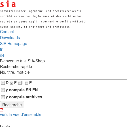
Contact
Downloads
SIA Homepage
fr
de
Bienvenue à la SIA-Shop
Recherche rapide
No, titre, mot-clé
D
F
I
E
y compris SN EN
y compris archives
vers la vue d'ensemble
Login