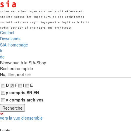
Contact
Downloads
SIA Homepage
fr
de
Bienvenue à la SIA-Shop
Recherche rapide
No, titre, mot-clé
D
F
I
E
y compris SN EN
y compris archives
vers la vue d'ensemble
Login