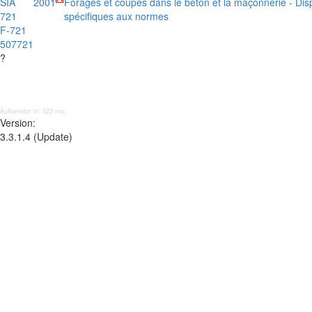
SIA
2001
Forages et coupes dans le béton et la maçonnerie - Disp
721
spécifiques aux normes
F-721
507721
?
Aufbereitet in: 523 ms;
Version:
3.3.1.4 (Update)