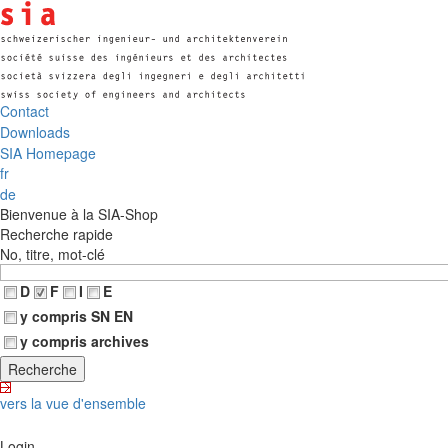
Contact
Downloads
SIA Homepage
fr
de
Bienvenue à la SIA-Shop
Recherche rapide
No, titre, mot-clé
D
F
I
E
y compris SN EN
y compris archives
vers la vue d'ensemble
Login