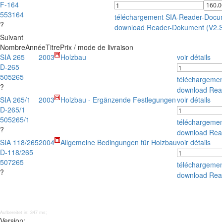
F-164
553164
téléchargement SIA-Reader-Docu
?
download Reader-Dokument (V2.
Suivant
Nombre
Année
Titre
Prix / mode de livraison
SIA 265
2003
Holzbau
voir détails
D-265
505265
téléchargeme
?
download Rea
SIA 265/1
2003
Holzbau - Ergänzende Festlegungen
voir détails
D-265/1
505265/1
téléchargeme
?
download Rea
SIA 118/265
2004
Allgemeine Bedingungen für Holzbau
voir détails
D-118/265
507265
téléchargeme
?
download Rea
Aufbereitet in: 347 ms;
Version: