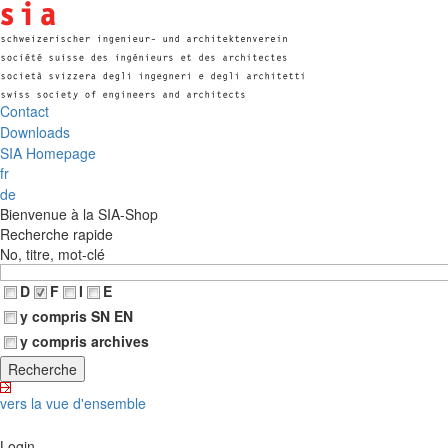
Contact
Downloads
SIA Homepage
fr
de
Bienvenue à la SIA-Shop
Recherche rapide
No, titre, mot-clé
D
F
I
E
y compris SN EN
y compris archives
vers la vue d'ensemble
Login