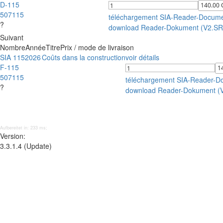
D-115
507115
téléchargement SIA-Reader-Docum
?
download Reader-Dokument (V2.S
Suivant
Nombre
Année
Titre
Prix / mode de livraison
SIA 115
2026
Coûts dans la construction
voir détails
F-115
507115
téléchargement SIA-Reader-D
?
download Reader-Dokument (
Aufbereitet in: 233 ms;
Version:
3.3.1.4 (Update)