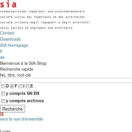
Contact
Downloads
SIA Homepage
fr
de
Bienvenue à la SIA-Shop
Recherche rapide
No, titre, mot-clé
D
F
I
E
y compris SN EN
y compris archives
vers la vue d'ensemble
Login