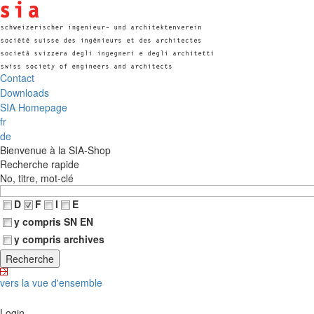
Contact
Downloads
SIA Homepage
fr
de
Bienvenue à la SIA-Shop
Recherche rapide
No, titre, mot-clé
D
F
I
E
y compris SN EN
y compris archives
vers la vue d'ensemble
Login