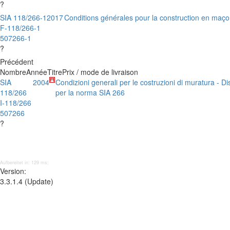
?
SIA 118/266-1
2017
Conditions générales pour la construction en maço
F-118/266-1
507266-1
?
Précédent
Nombre
Année
Titre
Prix / mode de livraison
SIA
2004
Condizioni generali per le costruzioni di muratura - Dis
118/266
per la norma SIA 266
I-118/266
507266
?
Aufbereitet in: 129 ms;
Version:
3.3.1.4 (Update)