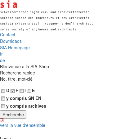
Contact
Downloads
SIA Homepage
fr
de
Bienvenue à la SIA-Shop
Recherche rapide
No, titre, mot-clé
D
F
I
E
y compris SN EN
y compris archives
vers la vue d'ensemble
Login