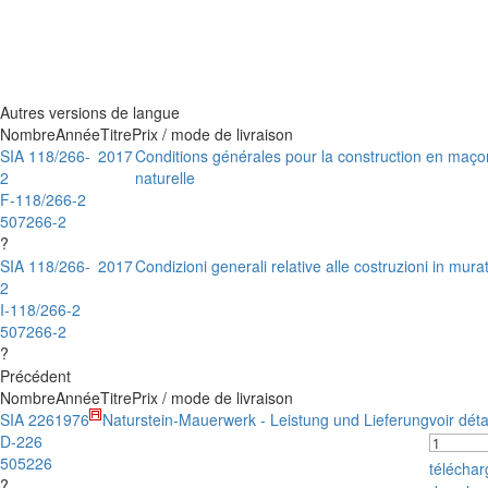
Autres versions de langue
Nombre
Année
Titre
Prix / mode de livraison
SIA 118/266-
2017
Conditions générales pour la construction en maço
2
naturelle
F-118/266-2
507266-2
?
SIA 118/266-
2017
Condizioni generali relative alle costruzioni in mura
2
I-118/266-2
507266-2
?
Précédent
Nombre
Année
Titre
Prix / mode de livraison
SIA 226
1976
Naturstein-Mauerwerk - Leistung und Lieferung
voir déta
D-226
505226
télécha
?